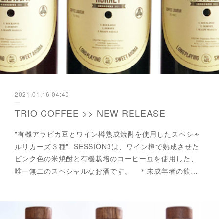
2021.01.16 04:40
TRIO COFFEE >> NEW RELEASE
"有機アラビカ豆とワイン樽熟成焼酎を使用したスペシャ
ルリカーズ３種" SESSION3は、ワイン樽で熟成させた
ピンク色の米焼酎と有機栽培のコーヒー豆を使用した、
唯一無二のスペシャルなお酒です。 ＊未成年者の飲…