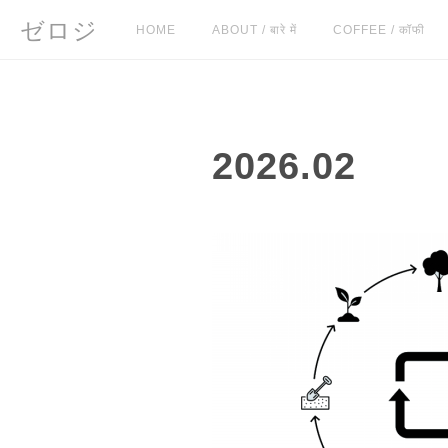
ゼロジ
HOME
ABOUT / बारे में
COFFEE / कॉफी
2026
.
02