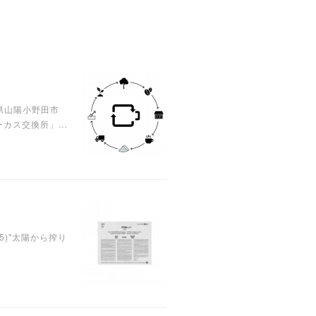
県山陽小野田市
ーカス交換所」…
:15)"太陽から搾り