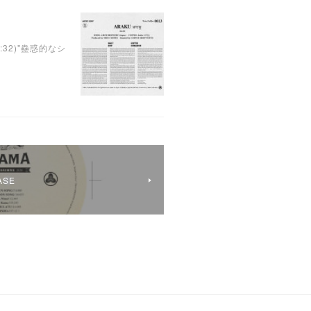
6:32)"蠱惑的なシ
ASE