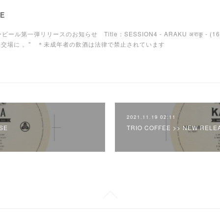
SE
ビール第一弾リリースのお知らせ Title：SESSION4 - ARAKU अराकू - (1
社交場に 。" ＊未成年者の飲酒は法律で禁止されています
2021.11.19 02:11
SE
TRIO COFFEE >> NEW RELE