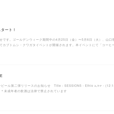
スタート！
せです。ゴールデンウィーク期間中の4月25日（金）〜5月6日（火）、山口
 にてカブトムシ・クワガタイベントが開催されます。本イベントにて「コーヒ
SE
ービール第二弾リリースのお知らせ Title：SESSION5 - Ethio ኢትዮ - (12
 ＊未成年者の飲酒は法律で禁止されています