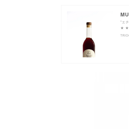
MU
"エチ
★ 
TRIO