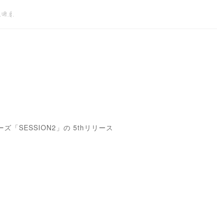
जी.ई.
ESSION2」の 5thリリース